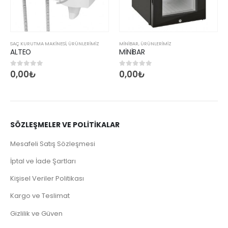
SAÇ KURUTMA MAKINESI
,
ÜRÜNLERİMİZ
MINIBAR
,
ÜRÜNLERİMİZ
ALTEO
MİNİBAR
0,00
₺
0,00
₺
0
5 üzerinden
0
5 üzerinden
SÖZLEŞMELER VE POLİTİKALAR
Mesafeli Satış Sözleşmesi
İptal ve İade Şartları
Kişisel Veriler Politikası
Kargo ve Teslimat
Gizlilik ve Güven