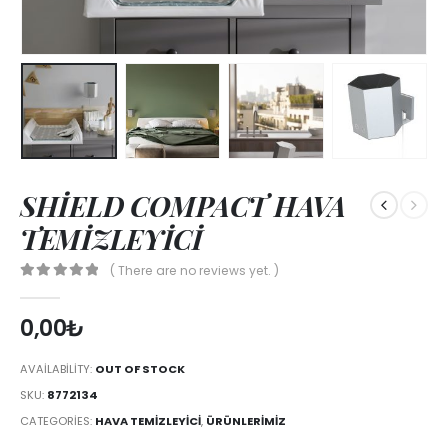
SHİELD COMPACT HAVA
TEMİZLEYİCİ
( There are no reviews yet. )
0
out of 5
0,00
₺
AVAILABILITY:
OUT OF STOCK
SKU:
8772134
CATEGORIES:
HAVA TEMIZLEYICI
,
ÜRÜNLERİMİZ