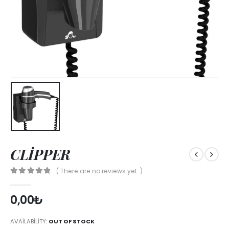
CLİPPER
( There are no reviews yet. )
0
out of 5
0,00
₺
AVAILABILITY:
OUT OF STOCK