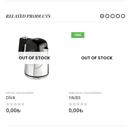
RELATED PRODUCTS
YENİ
OUT OF STOCK
OUT OF STOCK
KETTLE
,
ÜRÜNLERİMİZ
SABUNLUK
,
ÜRÜNLERİMİZ
DİVA
YALİSS
0,00
₺
0,00
₺
0
5 üzerinden
0
5 üzerinden