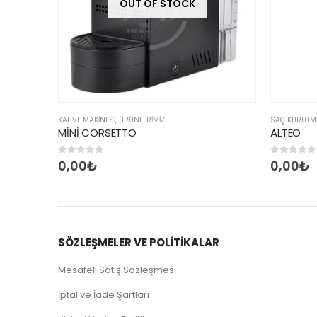
OF STOCK
OUT OF STOCK
RİMİZ
SAÇ KURUTMA MAKINESI
,
ÜRÜNLERİMİZ
ALTEO
0
5 üzerinden
0,00
₺
SÖZLEŞMELER VE POLİTİKALAR
Mesafeli Satış Sözleşmesi
İptal ve İade Şartları