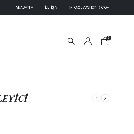
ANASAYFA
İLETİŞİM
INFO@JVDSHOPTR.COM
0
LEYİCİ