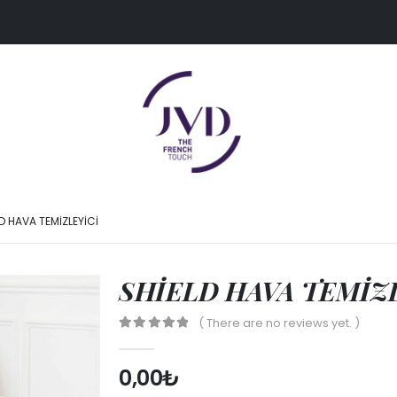
D HAVA TEMİZLEYİCİ
SHİELD HAVA TEMİZ
( There are no reviews yet. )
0
out of 5
0,00
₺