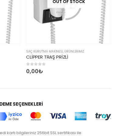
 OF STOCK
OUT OF STOCK
I
,
ÜRÜNLERİMİZ
KAĞIT VERICILER
,
ÜRÜNLERİMİZ
ZLİ
CLEANLINE
0
5 üzerinden
0,00
₺
DEME SEÇENEKLERİ
edi kartı bilgileriniz 256bit SSL sertifikası ile