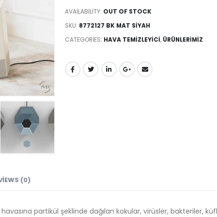
AVAILABILITY:
OUT OF STOCK
SKU:
8772127 BK MAT SİYAH
CATEGORIES:
HAVA TEMIZLEYICI
,
ÜRÜNLERİMİZ
VIEWS (0)
avasına partikül şeklinde dağılan kokular, virüsler, bakteriler, küfl