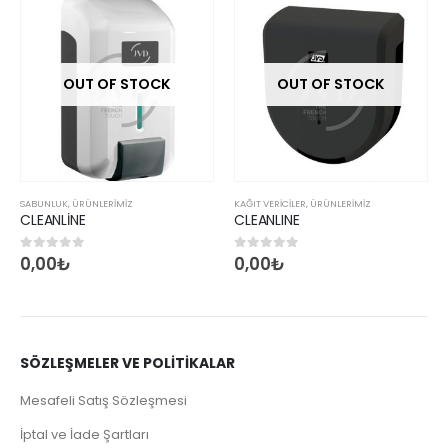
OUT OF STOCK
OUT OF STOCK
SABUNLUK
,
ÜRÜNLERİMİZ
KAĞIT VERICILER
,
ÜRÜNLERİMİZ
CLEANLİNE
CLEANLINE
0,00
₺
0,00
₺
0
5 üzerinden
0
5 üzerinden
SÖZLEŞMELER VE POLİTİKALAR
Mesafeli Satış Sözleşmesi
İptal ve İade Şartları