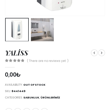
YALİSS
( There are no reviews yet. )
0
out of 5
0,00
₺
AVAILABILITY:
OUT OF STOCK
SKU:
8441449
CATEGORIES:
SABUNLUK
,
ÜRÜNLERİMİZ